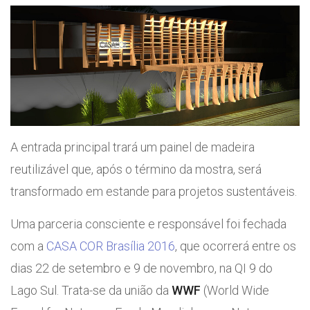
A entrada principal trará um painel de madeira
reutilizável que, após o término da mostra, será
transformado em estande para projetos sustentáveis.
Uma parceria consciente e responsável foi fechada
com a
CASA COR Brasília 2016
, que ocorrerá entre os
dias 22 de setembro e 9 de novembro, na QI 9 do
Lago Sul. Trata-se da união da
WWF
(World Wide