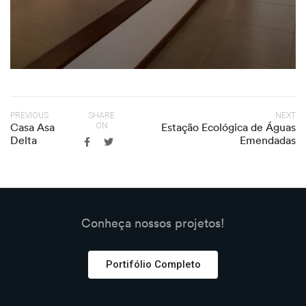
PREVIOUS
SHARE
NEXT
Casa Asa
Estação Ecológica de Águas
ON
Delta
Emendadas
Conheça nossos projetos!
Portifólio Completo