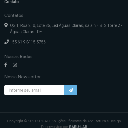
Contato
Contatos
QS 1, Rua 210, Lote 36, Led Águas Claras, sala n.º 812 Torre 2 -
Águas Claras - DF
+55 61 9.8115-5756
Nossas Redes
Nossa Newsletter
Copyright © 2023 SPIRALE Soluções Eficientes de Arquitetura e Design
Desenvolvido por
BARU-LAB