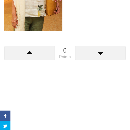
0
Points